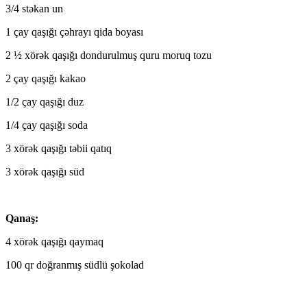
3/4 stəkan un
1 çay qaşığı çəhrayı qida boyası
2 ½ xörək qaşığı dondurulmuş quru moruq tozu
2 çay qaşığı kakao
1/2 çay qaşığı duz
1/4 çay qaşığı soda
3 xörək qaşığı təbii qatıq
3 xörək qaşığı süd
Qanaş:
4 xörək qaşığı qaymaq
100 qr doğranmış südlü şokolad