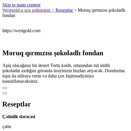
Skip to main content
Westgold-a xoş gəlmisiniz
>
Reseptlər
>
Moruq qırmızısı şokoladlı
fondan
https://westgold.com
Moruq qırmızısı şokoladlı fondan
Aşiq olacağınız bir desert Tortu kəsib, ortasından isti südlü
şokoladın axdığını görəndə ürəyinizin buzları əriyəcək. Dondurma
topu ilə süfrəyə verin və daha çox bişirmədiyinizə
təəssüflənəcəksiniz.
Reseptlər
Çətinlik dərəcəsi
çətin