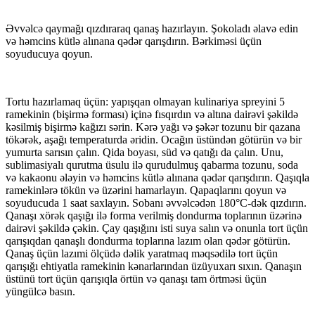
Əvvəlcə qaymağı qızdıraraq qanaş hazırlayın. Şokoladı əlavə edin
və həmcins kütlə alınana qədər qarışdırın. Bərkiməsi üçün
soyuducuya qoyun.
Tortu hazırlamaq üçün: yapışqan olmayan kulinariya spreyini 5
ramekinin (bişirmə forması) içinə fısqırdın və altına dairəvi şəkildə
kəsilmiş bişirmə kağızı sərin. Kərə yağı və şəkər tozunu bir qazana
tökərək, aşağı temperaturda əridin. Ocağın üstündən götürün və bir
yumurta sarısın çalın. Qida boyası, süd və qatığı da çalın. Unu,
sublimasiyalı qurutma üsulu ilə qurudulmuş qabarma tozunu, soda
və kakaonu ələyin və həmcins kütlə alınana qədər qarışdırın. Qaşıqla
ramekinlərə tökün və üzərini hamarlayın. Qapaqlarını qoyun və
soyuducuda 1 saat saxlayın. Sobanı əvvəlcədən 180°C-dək qızdırın.
Qanaşı xörək qaşığı ilə forma verilmiş dondurma toplarının üzərinə
dairəvi şəkildə çəkin. Çay qaşığını isti suya salın və onunla tort üçün
qarışıqdan qanaşlı dondurma toplarına lazım olan qədər götürün.
Qanaş üçün lazımi ölçüdə dəlik yaratmaq məqsədilə tort üçün
qarışığı ehtiyatla ramekinin kənarlarından üzüyuxarı sıxın. Qanaşın
üstünü tort üçün qarışıqla örtün və qanaşı tam örtməsi üçün
yüngülcə basın.