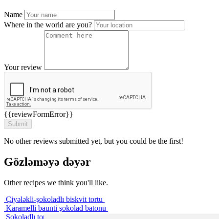
Name
Where in the world are you?
Your review
{{reviewFormError}}
No other reviews submitted yet, but you could be the first!
Gözləməyə dəyər
Other recipes we think you'll like.
Çiyələkli-şokoladlı biskvit tortu
Karamelli baunti şokolad batonu
Şokoladlı tort-muss