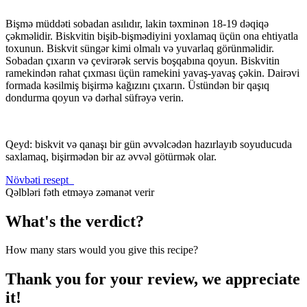
Bişmə müddəti sobadan asılıdır, lakin təxminən 18-19 dəqiqə
çəkməlidir. Biskvitin bişib-bişmədiyini yoxlamaq üçün ona ehtiyatla
toxunun. Biskvit süngər kimi olmalı və yuvarlaq görünməlidir.
Sobadan çıxarın və çevirərək servis boşqabına qoyun. Biskvitin
ramekindən rahat çıxması üçün ramekini yavaş-yavaş çəkin. Dairəvi
formada kəsilmiş bişirmə kağızını çıxarın. Üstündən bir qaşıq
dondurma qoyun və dərhal süfrəyə verin.
Qeyd: biskvit və qanaşı bir gün əvvəlcədən hazırlayıb soyuducuda
saxlamaq, bişirmədən bir az əvvəl götürmək olar.
Növbəti resept
Qəlbləri fəth etməyə zəmanət verir
What's the verdict?
How many stars would you give this recipe?
Thank you for your review, we appreciate
it!