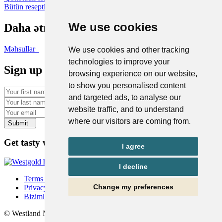
Bütün reseptlərə bax
We use cookies
Daha ətraflı məlumat istəyirəm
Məhsullar
We use cookies and other tracking
technologies to improve your
Sign up for a taste of the West Coast
browsing experience on our website,
to show you personalised content
First name
and targeted ads, to analyse our
Last name
website traffic, and to understand
Email
where our visitors are coming from.
Submit
Get tasty with us on social
I agree
I decline
Terms & Conditions
Change my preferences
Privacy Policy
Bizimlə əlaqə | Westgold AZ
© Westland Milk Products 2025